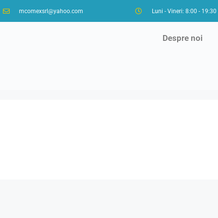
mcomexsrl@yahoo.com
Luni - Vineri: 8:00 - 19:30
Despre noi