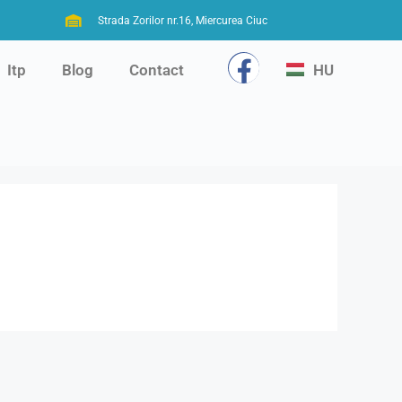
Strada Zorilor nr.16, Miercurea Ciuc
HU
Itp
Blog
Contact