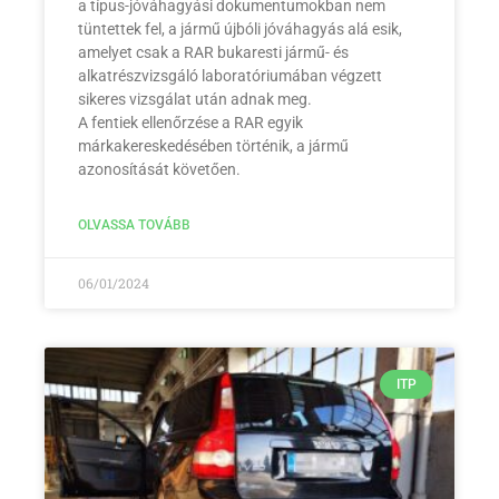
a típus-jóváhagyási dokumentumokban nem
tüntettek fel, a jármű újbóli jóváhagyás alá esik,
amelyet csak a RAR bukaresti jármű- és
alkatrészvizsgáló laboratóriumában végzett
sikeres vizsgálat után adnak meg.
A fentiek ellenőrzése a RAR egyik
márkakereskedésében történik, a jármű
azonosítását követően.
OLVASSA TOVÁBB
06/01/2024
ITP