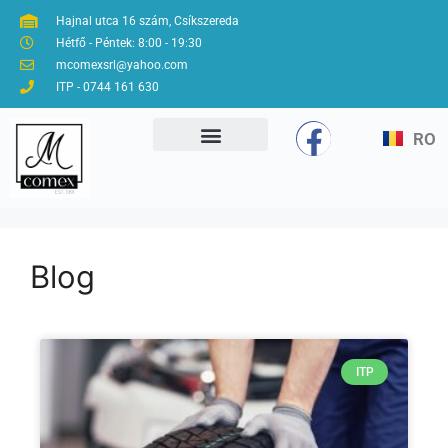
Hajnal utca 16 szám, Csíkszereda
Hétfő - Péntek: 8:00 - 19:30
mcomexsrl@yahoo.com
ITP - 0744 161 630
RO
Blog
ITP