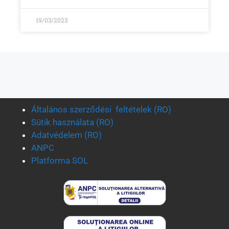
19/03/2023
Általános szerződési feltételek (RO)
Sütik használata (RO)
Adatvédelem (RO)
ANPC
Platforma SOL