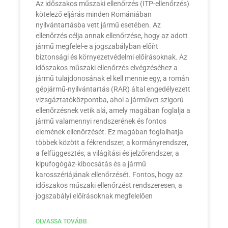
Az időszakos műszaki ellenőrzés (ITP-ellenőrzés)
kötelező eljárás minden Romániában
nyilvántartásba vett jármű esetében. Az
ellenőrzés célja annak ellenőrzése, hogy az adott
jármű megfelel-e a jogszabályban előírt
biztonsági és környezetvédelmi előírásoknak. Az
időszakos műszaki ellenőrzés elvégzéséhez a
jármű tulajdonosának el kell mennie egy, a román
gépjármű-nyilvántartás (RAR) által engedélyezett
vizsgáztatóközpontba, ahol a járművet szigorú
ellenőrzésnek vetik alá, amely magában foglalja a
jármű valamennyi rendszerének és fontos
elemének ellenőrzését. Ez magában foglalhatja
többek között a fékrendszer, a kormányrendszer,
a felfüggesztés, a világítási és jelzőrendszer, a
kipufogógáz-kibocsátás és a jármű
karosszériájának ellenőrzését. Fontos, hogy az
időszakos műszaki ellenőrzést rendszeresen, a
jogszabályi előírásoknak megfelelően
OLVASSA TOVÁBB