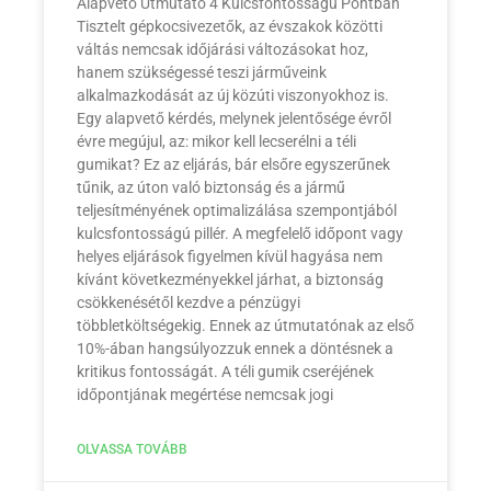
Alapvető Útmutató 4 Kulcsfontosságú Pontban
Tisztelt gépkocsivezetők, az évszakok közötti
váltás nemcsak időjárási változásokat hoz,
hanem szükségessé teszi járműveink
alkalmazkodását az új közúti viszonyokhoz is.
Egy alapvető kérdés, melynek jelentősége évről
évre megújul, az: mikor kell lecserélni a téli
gumikat? Ez az eljárás, bár elsőre egyszerűnek
tűnik, az úton való biztonság és a jármű
teljesítményének optimalizálása szempontjából
kulcsfontosságú pillér. A megfelelő időpont vagy
helyes eljárások figyelmen kívül hagyása nem
kívánt következményekkel járhat, a biztonság
csökkenésétől kezdve a pénzügyi
többletköltségekig. Ennek az útmutatónak az első
10%-ában hangsúlyozzuk ennek a döntésnek a
kritikus fontosságát. A téli gumik cseréjének
időpontjának megértése nemcsak jogi
OLVASSA TOVÁBB