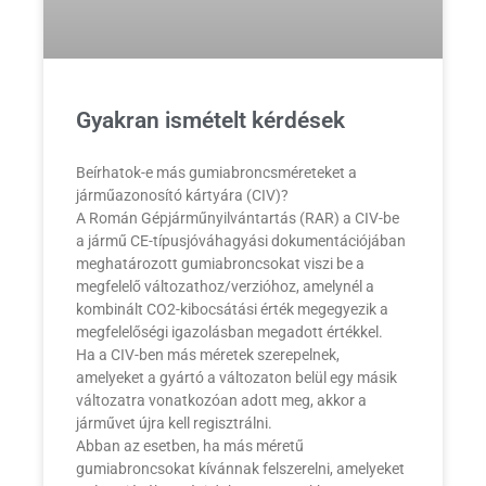
Gyakran ismételt kérdések
Beírhatok-e más gumiabroncsméreteket a
járműazonosító kártyára (CIV)?
A Román Gépjárműnyilvántartás (RAR) a CIV-be
a jármű CE-típusjóváhagyási dokumentációjában
meghatározott gumiabroncsokat viszi be a
megfelelő változathoz/verzióhoz, amelynél a
kombinált CO2-kibocsátási érték megegyezik a
megfelelőségi igazolásban megadott értékkel.
Ha a CIV-ben más méretek szerepelnek,
amelyeket a gyártó a változaton belül egy másik
változatra vonatkozóan adott meg, akkor a
járművet újra kell regisztrálni.
Abban az esetben, ha más méretű
gumiabroncsokat kívánnak felszerelni, amelyeket